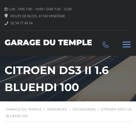
LUN - VEN 7:00 - 19:00 / SAM 7:30 - 12:00
ROUTE DE BLOIS, 41100 VENDÔME
02 54 77 49 24
GARAGE DU TEMPLE
CITROEN DS3 II 1.6
BLUEHDI 100
GARAGE DU TEMPLE
>
ANNONCES
>
OCCASION(S)
>
CITROEN DS3 II 1.6
BLUEHDI 100